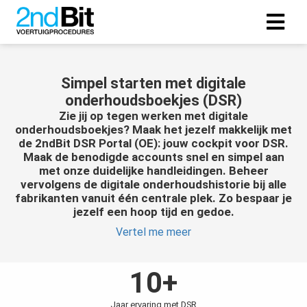
ngen
Simpel starten met digitale
 policy
onderhoudsboekjes (DSR)
Zie jij op tegen werken met digitale
onderhoudsboekjes? Maak het jezelf makkelijk met
de 2ndBit DSR Portal (OE): jouw cockpit voor DSR.
Maak de benodigde accounts snel en simpel aan
oneel
met onze duidelijke handleidingen. Beheer
onele
vervolgens de digitale onderhoudshistorie bij alle
fabrikanten vanuit één centrale plek. Zo bespaar je
s zijn
jezelf een hoop tijd en gedoe.
kelijk om
bsite te
Vertel me meer
ken. Ze
 gebruikt
10+
asisfuncties
der deze
Jaar ervaring met DSR