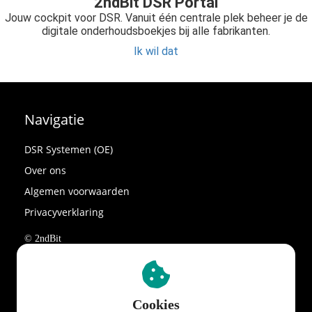
2ndBit DSR Portal
Jouw cockpit voor DSR. Vanuit één centrale plek beheer je de
digitale onderhoudsboekjes bij alle fabrikanten.
Ik wil dat
Navigatie
DSR Systemen (OE)
Over ons
Algemen voorwaarden
Privacyverklaring
© 2ndBit
Adres
Cookies
2ndBit BV