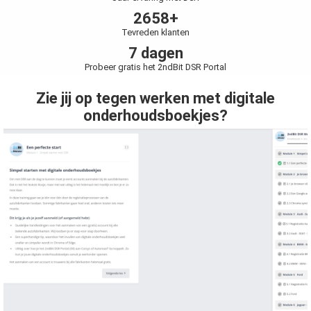
s kan de
2658+
e niet
Tevreden klanten
oneren.
7 dagen
ieken
Probeer gratis het 2ndBit DSR Portal
ische
Zie jij op tegen werken met digitale
s worden
onderhoudsboekjes?
kt om
em
tie te
elen over
drag van
zoeker op
site.
ing
ingcookies
 gebruikt
oekers te