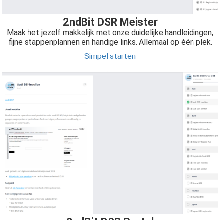
 op de
2ndBit DSR Meister
e. Hierdoor
Maak het jezelf makkelijk met onze duidelijke handleidingen,
 website-
fijne stappenplannen en handige links. Allemaal op één plek.
ren
Simpel starten
nte
enties
gebaseerd
 gedrag van
ezoeker.
uren